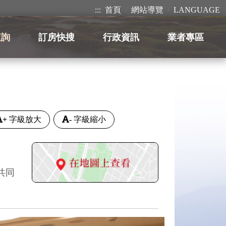
:::
首頁
網站導覽
LANGUAGE
查詢
訂房快搜
行政資訊
業者專區
+
字級放大
-
字級縮小
共同