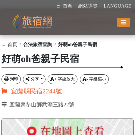
:::
首頁
網站導覽
LANGUAGE
:::
首頁
合法旅宿查詢
好萌oh爸親子民宿
好萌oh爸親子民宿
列印
分享
+
字級放大
-
字級縮小
宜蘭縣民宿2244號
宜蘭縣冬山鄉武淵三路22號