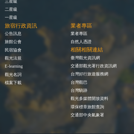
三星級
二星級
一星級
旅宿行政資訊
業者專區
公告訊息
業者專區
旅館公會
自然人憑證
相關相關連結
民宿協會
臺灣觀光資訊網
觀光法規
交通部觀光署行政資訊網
E-learning
台灣好行旅遊服務網
觀光名詞
台灣觀巴
檔案下載
台灣騎跡
觀光多媒體開放資料
環保標章旅館查詢
交通部中央氣象署