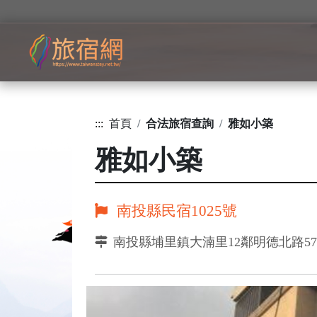
:::
首頁
合法旅宿查詢
雅如小築
雅如小築
南投縣民宿1025號
南投縣埔里鎮大湳里12鄰明德北路5