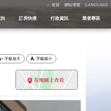
:::
首頁
網站導覽
LANGUAGE
查詢
訂房快搜
行政資訊
業者專區
+
字級放大
-
字級縮小