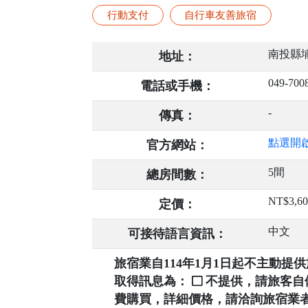
行動支付
自行車友善旅宿
南投縣埔
地址：
049-700
電話或手機：
-
傳真：
點選開
官方網站：
5間
總房間數：
NT$3,6
定價：
中文
可接待語言資訊：
旅宿業自114年1月1日起不主動
取得訊息為：
不提供，請旅客
費購買，詳細價格，請洽詢旅宿業