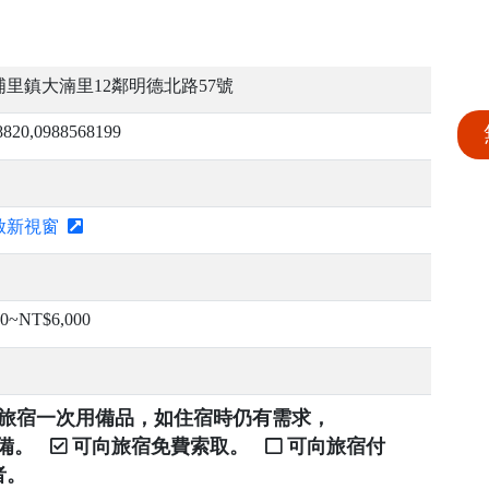
里鎮大湳里12鄰明德北路57號
8820,0988568199
啟新視窗
00~NT$6,000
提供旅宿一次用備品，如住宿時仍有需求，
自備。
可向旅宿免費索取。
可向旅宿付
者。