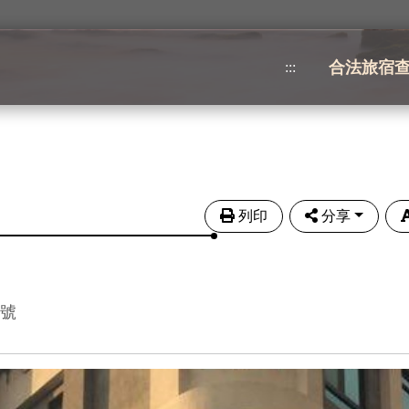
合法旅宿
:::
列印
分享
7號