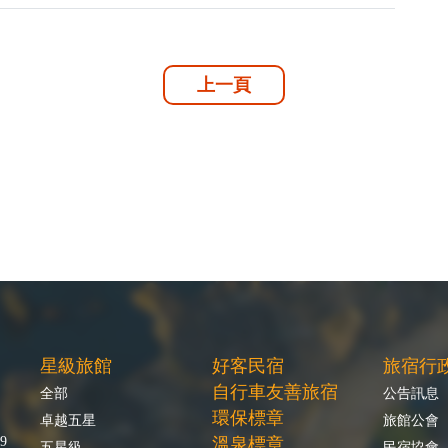
上一頁
星級旅館
好客民宿
旅宿行
自行車友善旅宿
全部
公告訊息
環保標章
卓越五星
旅館公會
9
溫泉標章
五星級
民宿協會