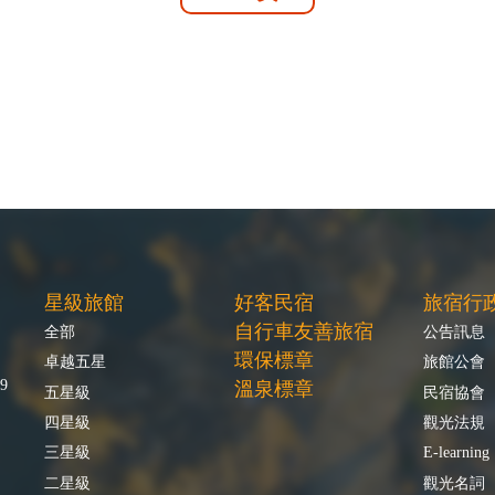
星級旅館
好客民宿
旅宿行
自行車友善旅宿
全部
公告訊息
環保標章
卓越五星
旅館公會
9
溫泉標章
五星級
民宿協會
四星級
觀光法規
三星級
E-learning
二星級
觀光名詞