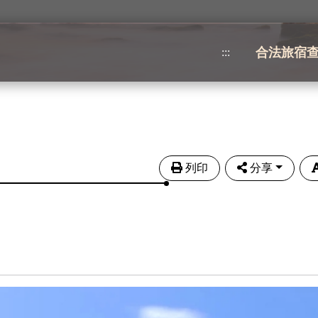
合法旅宿
:::
列印
分享