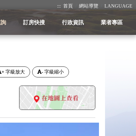
:::
首頁
網站導覽
LANGUAGE
查詢
訂房快搜
行政資訊
業者專區
+
字級放大
-
字級縮小