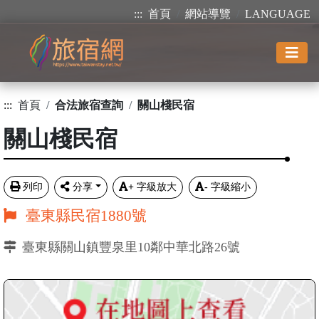
:::
首頁
網站導覽
LANGUAGE
:::
首頁
合法旅宿查詢
關山棧民宿
關山棧民宿
列印
分享
+
字級放大
-
字級縮小
臺東縣民宿1880號
臺東縣關山鎮豐泉里10鄰中華北路26號