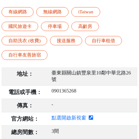
有線網路
無線網路
iTaiwan
國民旅遊卡
停車場
高齡房
自助洗衣 (收費)
接送服務
自行車租借
自行車友善旅宿
臺東縣關山鎮豐泉里10鄰中華北路26
地址：
號
0901365268
電話或手機：
-
傳真：
點選開啟新視窗
官方網站：
3間
總房間數：