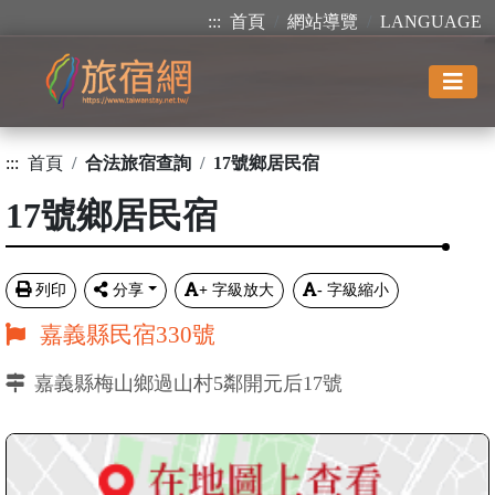
:::
首頁
網站導覽
LANGUAGE
:::
首頁
合法旅宿查詢
17號鄉居民宿
17號鄉居民宿
列印
分享
+
字級放大
-
字級縮小
嘉義縣民宿330號
嘉義縣梅山鄉過山村5鄰開元后17號