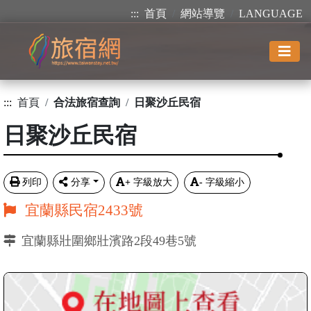
:::
首頁
網站導覽
LANGUAGE
:::
首頁
合法旅宿查詢
日聚沙丘民宿
日聚沙丘民宿
列印
分享
+
字級放大
-
字級縮小
宜蘭縣民宿2433號
宜蘭縣壯圍鄉壯濱路2段49巷5號