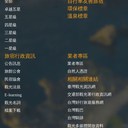
自行車友善旅宿
全部
環保標章
卓越五星
溫泉標章
五星級
四星級
三星級
二星級
一星級
旅宿行政資訊
業者專區
公告訊息
業者專區
旅館公會
自然人憑證
相關相關連結
民宿協會
臺灣觀光資訊網
觀光法規
交通部觀光署行政資訊網
E-learning
台灣好行旅遊服務網
觀光名詞
台灣觀巴
檔案下載
台灣騎跡
觀光多媒體開放資料