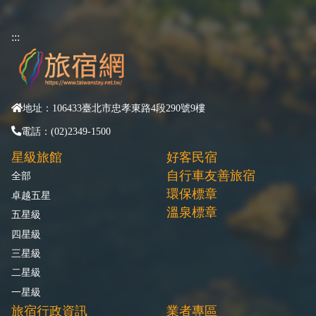
:::
地址：106433臺北市忠孝東路4段290號9樓
電話：(02)2349-1500
星級旅館
好客民宿
自行車友善旅宿
全部
環保標章
卓越五星
溫泉標章
五星級
四星級
三星級
二星級
一星級
旅宿行政資訊
業者專區