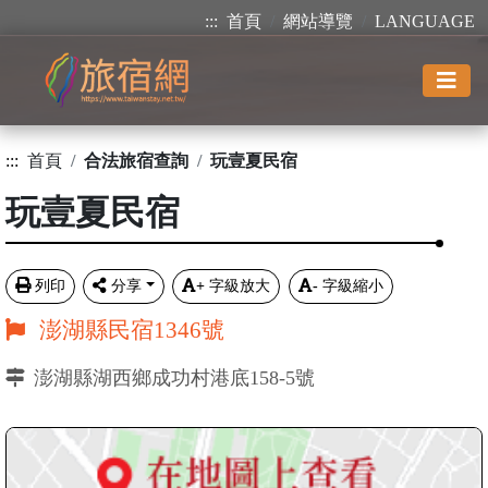
:::
首頁
網站導覽
LANGUAGE
:::
首頁
合法旅宿查詢
玩壹夏民宿
玩壹夏民宿
列印
分享
+
字級放大
-
字級縮小
澎湖縣民宿1346號
澎湖縣湖西鄉成功村港底158-5號