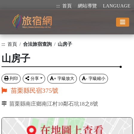
:::
首頁
網站導覽
LANGUAGE
:::
首頁
合法旅宿查詢
山房子
山房子
列印
分享
+
字級放大
-
字級縮小
苗栗縣民宿375號
苗栗縣南庄鄉南江村10鄰石坑18之8號