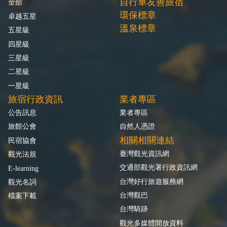
自行車友善旅宿
全部
環保標章
卓越五星
溫泉標章
五星級
四星級
三星級
二星級
一星級
旅宿行政資訊
業者專區
公告訊息
業者專區
旅館公會
自然人憑證
相關相關連結
民宿協會
臺灣觀光資訊網
觀光法規
交通部觀光署行政資訊網
E-learning
台灣好行旅遊服務網
觀光名詞
台灣觀巴
檔案下載
台灣騎跡
觀光多媒體開放資料