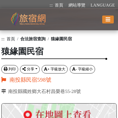
:::
首頁
網站導覽
LANGUAGE
:::
首頁
合法旅宿查詢
猿緣園民宿
猿緣園民宿
列印
分享
+
字級放大
-
字級縮小
南投縣民宿598號
南投縣國姓鄉大石村昌榮巷55-28號