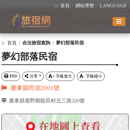
:::
首頁
網站導覽
LANGUAGE
:::
首頁
合法旅宿查詢
夢幻部落民宿
夢幻部落民宿
列印
分享
+
字級放大
-
字級縮小
臺東縣民宿2001號
臺東縣鹿野鄉龍田村北三路320號