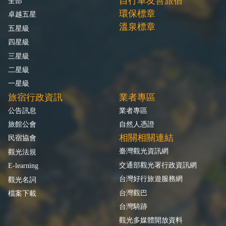
自行車友善旅宿
全部
環保標章
卓越五星
溫泉標章
五星級
四星級
三星級
二星級
一星級
旅宿行政資訊
業者專區
公告訊息
業者專區
旅館公會
自然人憑證
相關相關連結
民宿協會
臺灣觀光資訊網
觀光法規
交通部觀光署行政資訊網
E-learning
台灣好行旅遊服務網
觀光名詞
台灣觀巴
檔案下載
台灣騎跡
觀光多媒體開放資料