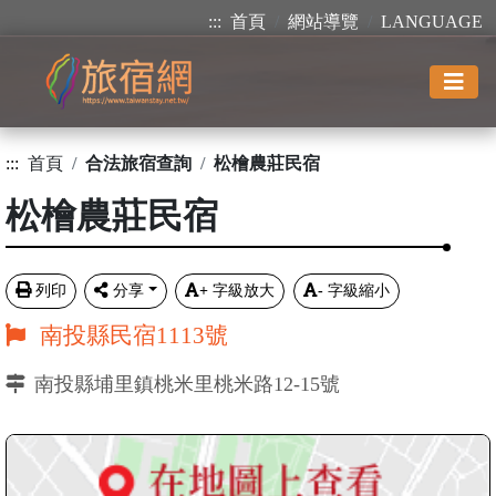
:::
首頁
網站導覽
LANGUAGE
:::
首頁
合法旅宿查詢
松檜農莊民宿
松檜農莊民宿
列印
分享
+
字級放大
-
字級縮小
南投縣民宿1113號
南投縣埔里鎮桃米里桃米路12-15號