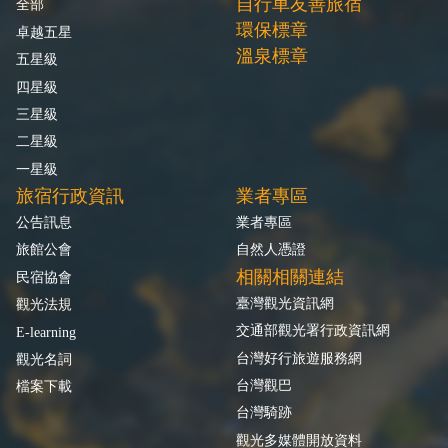
自行車友善旅宿
全部
環保標章
卓越五星
溫泉標章
五星級
四星級
三星級
二星級
一星級
旅宿行政資訊
業者專區
公告訊息
業者專區
旅館公會
自然人憑證
相關相關連結
民宿協會
臺灣觀光資訊網
觀光法規
交通部觀光署行政資訊網
E-learning
台灣好行旅遊服務網
觀光名詞
台灣觀巴
檔案下載
台灣騎跡
觀光多媒體開放資料