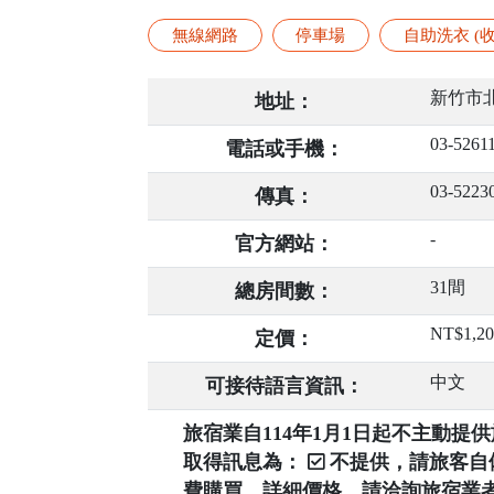
無線網路
停車場
自助洗衣 (收
新竹市北
地址：
03-5261
電話或手機：
03-5223
傳真：
-
官方網站：
31間
總房間數：
NT$1,2
定價：
中文
可接待語言資訊：
旅宿業自114年1月1日起不主動
取得訊息為：
不提供，請旅客
費購買，詳細價格，請洽詢旅宿業