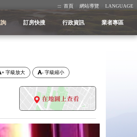
:::
首頁
網站導覽
LANGUAGE
查詢
訂房快搜
行政資訊
業者專區
+
字級放大
-
字級縮小