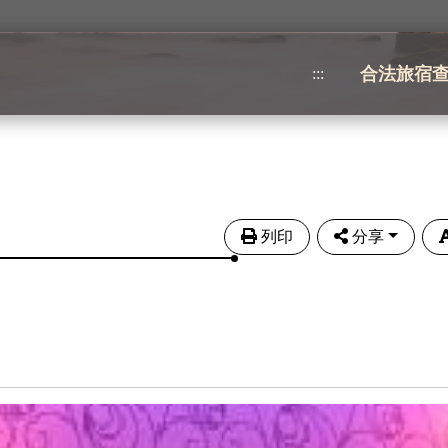
合法旅宿
:::
列印
分享