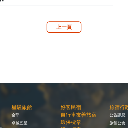
上一頁
星級旅館
好客民宿
旅宿行
自行車友善旅宿
全部
公告訊息
環保標章
卓越五星
旅館公會