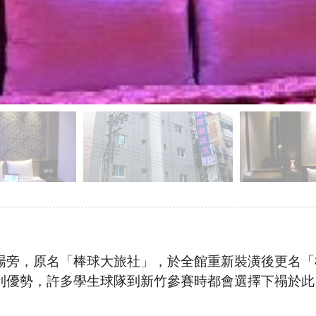
場旁，原名「棒球大旅社」，於全館重新裝潢後更名「
利優勢，許多學生球隊到新竹參賽時都會選擇下禢於此