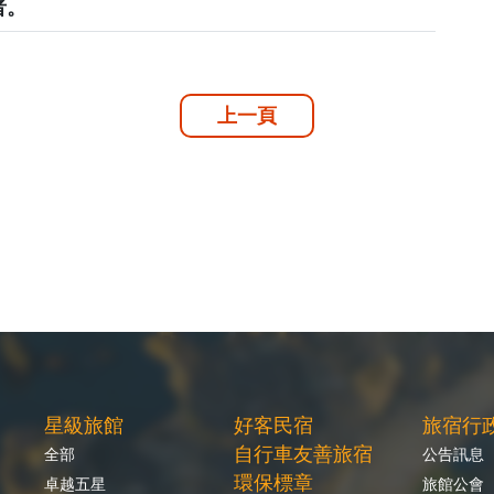
者。
上一頁
星級旅館
好客民宿
旅宿行
自行車友善旅宿
全部
公告訊息
環保標章
卓越五星
旅館公會