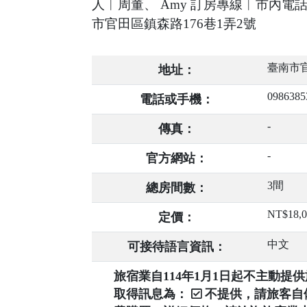
人︱周董、 Amy 訂房專線︱市內電話 06-6989
市官田區鎮森路176巷1弄2號
臺南市官
地址：
0986385
電話或手機：
-
傳真：
-
官方網站：
3間
總房間數：
NT$18,0
定價：
中文
可接待語言資訊：
旅宿業自114年1月1日起不主動
取得訊息為：
不提供，請旅客