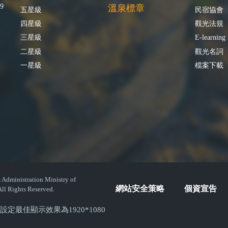
9
溫泉標章
五星級
民宿協會
四星級
觀光法規
三星級
E-learning
二星級
觀光名詞
一星級
檔案下載
istration Ministry of
網站安全策略
個資宣告
ll Rights Reserved.
( 螢幕設定最佳顯示效果為1920*1080