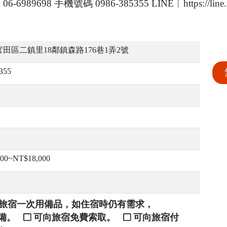
698 手機號碼 0986-385355 LINE︱https://line.
田區二鎮里18鄰鎮森路176巷1弄2號
355
00~NT$18,000
提供旅宿一次用備品，如住宿時仍有需求，
自備。
可向旅宿免費索取。
可向旅宿付