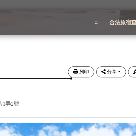
合法旅宿
:::
列印
分享
巷1弄2號