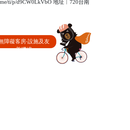
me/ti/p/d9CW0LkVbO 地址︱720台南
無障礙客房‧設施及友
善環境