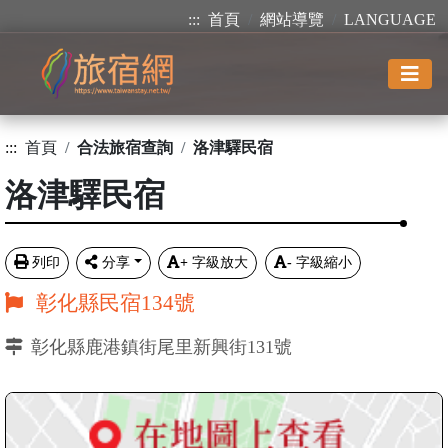
:::
首頁
網站導覽
LANGUAGE
:::
首頁
合法旅宿查詢
洛津驛民宿
洛津驛民宿
列印
分享
+
字級放大
-
字級縮小
彰化縣民宿134號
彰化縣鹿港鎮街尾里新興街131號