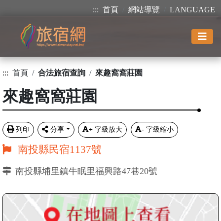
:::
首頁
網站導覽
LANGUAGE
:::
首頁
合法旅宿查詢
來趣窩窩莊園
來趣窩窩莊園
列印
分享
+
字級放大
-
字級縮小
南投縣民宿1137號
南投縣埔里鎮牛眠里福興路47巷20號