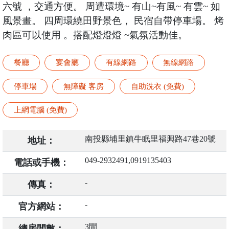
六號 ，交通方便。 周遭環境~ 有山~有風~ 有雲~ 如
風景畫。 四周環繞田野景色， 民宿自帶停車場。 烤
肉區可以使用 。搭配燈燈燈 ~氣氛活動佳。
餐廳
宴會廳
有線網路
無線網路
停車場
無障礙 客房
自助洗衣 (免費)
上網電腦 (免費)
南投縣埔里鎮牛眠里福興路47巷20號
地址：
049-2932491,0919135403
電話或手機：
-
傳真：
-
官方網站：
3間
總房間數：