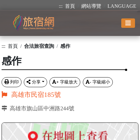
:::
首頁
網站導覽
LANGUAGE
:::
首頁
合法旅宿查詢
感作
感作
列印
分享
+
字級放大
-
字級縮小
高雄市民宿185號
高雄市旗山區中洲路244號