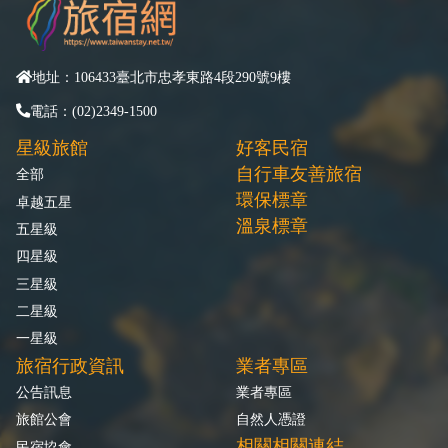
地址：106433臺北市忠孝東路4段290號9樓
電話：(02)2349-1500
星級旅館
好客民宿
自行車友善旅宿
全部
環保標章
卓越五星
溫泉標章
五星級
四星級
三星級
二星級
一星級
旅宿行政資訊
業者專區
公告訊息
業者專區
旅館公會
自然人憑證
相關相關連結
民宿協會