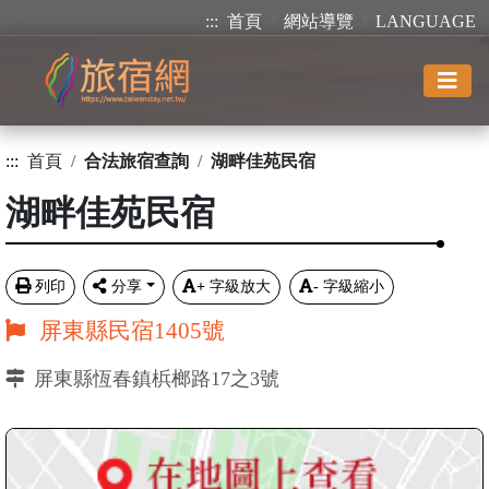
:::
首頁
網站導覽
LANGUAGE
:::
首頁
合法旅宿查詢
湖畔佳苑民宿
湖畔佳苑民宿
列印
分享
+
字級放大
-
字級縮小
屏東縣民宿1405號
屏東縣恆春鎮梹榔路17之3號