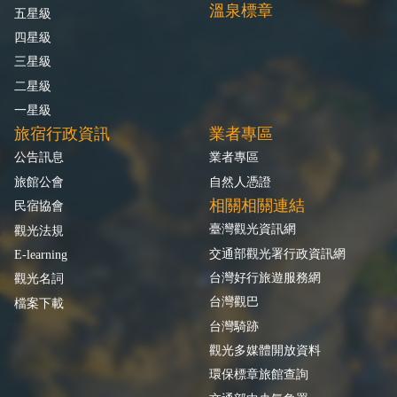
溫泉標章
五星級
四星級
三星級
二星級
一星級
旅宿行政資訊
業者專區
公告訊息
業者專區
旅館公會
自然人憑證
相關相關連結
民宿協會
臺灣觀光資訊網
觀光法規
交通部觀光署行政資訊網
E-learning
台灣好行旅遊服務網
觀光名詞
台灣觀巴
檔案下載
台灣騎跡
觀光多媒體開放資料
環保標章旅館查詢