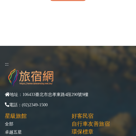
:::
地址：106433臺北市忠孝東路4段290號9樓
電話：(02)2349-1500
星級旅館
好客民宿
自行車友善旅宿
全部
環保標章
卓越五星