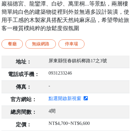
巖福德宮、龍鑾潭、白砂、萬里桐...等景點，兩層樓
簡單純白色的建築物從裡到外並無過多設計裝潢，使
用手工感的木製家具搭配天然純麻床品，希望帶給旅
客一種質樸純粹的放鬆度假氛圍
餐廳
無線網路
停車場
屏東縣恆春鎮梹榔路17之3號
地址：
0931233246
電話或手機：
-
傳真：
點選開啟新視窗
官方網站：
4間
總房間數：
NT$4,700~NT$6,600
定價：