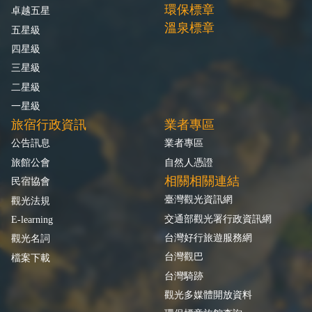
環保標章
卓越五星
溫泉標章
五星級
四星級
三星級
二星級
一星級
旅宿行政資訊
業者專區
公告訊息
業者專區
旅館公會
自然人憑證
相關相關連結
民宿協會
臺灣觀光資訊網
觀光法規
交通部觀光署行政資訊網
E-learning
台灣好行旅遊服務網
觀光名詞
台灣觀巴
檔案下載
台灣騎跡
觀光多媒體開放資料