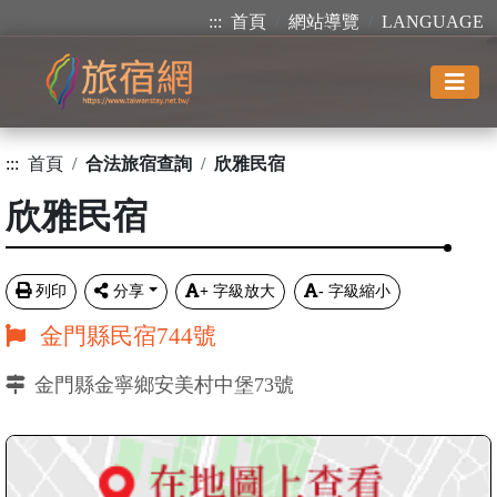
:::
首頁
網站導覽
LANGUAGE
:::
首頁
合法旅宿查詢
欣雅民宿
欣雅民宿
列印
分享
+
字級放大
-
字級縮小
金門縣民宿744號
金門縣金寧鄉安美村中堡73號