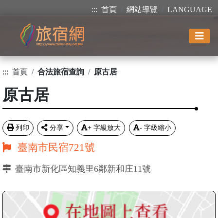
:::
首頁
網站導覽
LANGUAGE
:::
首頁
合法旅宿查詢
原古居
原古居
列印
分享
+
字級放大
-
字級縮小
臺南市民宿721號
臺南市新化區知義里6鄰新和庄11號