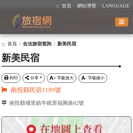
:::
首頁
網站導覽
LANGUAGE
:::
首頁
合法旅宿查詢
新美民宿
新美民宿
列印
分享
+
字級放大
-
字級縮小
南投縣民宿1189號
南投縣埔里鎮牛眠里福興路82號