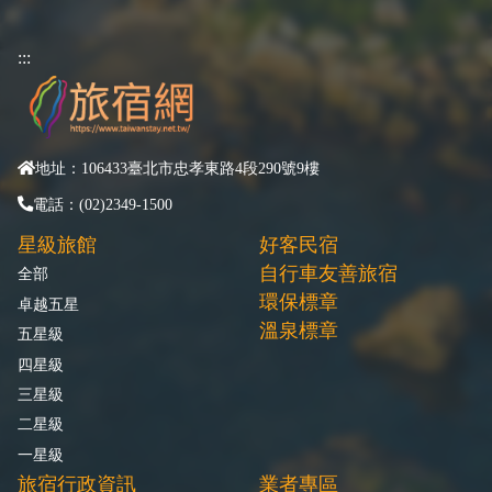
:::
地址：106433臺北市忠孝東路4段290號9樓
電話：(02)2349-1500
星級旅館
好客民宿
自行車友善旅宿
全部
環保標章
卓越五星
溫泉標章
五星級
四星級
三星級
二星級
一星級
旅宿行政資訊
業者專區