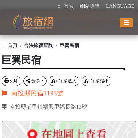
:::
首頁
網站導覽
LANGUAGE
:::
首頁
合法旅宿查詢
巨翼民宿
巨翼民宿
列印
分享
+
字級放大
-
字級縮小
南投縣民宿1193號
南投縣埔里鎮福興里福長路13號