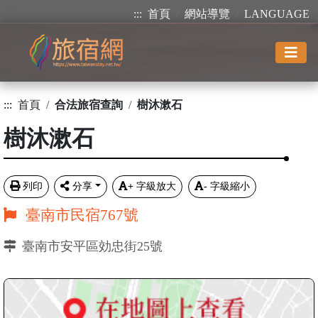
:::
首頁
網站導覽
LANGUAGE
:::
首頁
合法旅宿查詢
樹沐漱石
樹沐漱石
列印
分享
+
字級放大
-
字級縮小
臺南市民宿767號
臺南市安平區効忠街25號