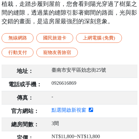
植栽，走踏步履到屋前，您會看到陽光穿過了樹葉之
間的縫隙，透過葉的縫隙引影著鄉間的路面，光與影
交錯的畫面，是這房屋最強烈的深刻意象。
無線網路
國民旅遊卡
上網電腦 (免費)
行動支付
寵物友善旅宿
臺南市安平區効忠街25號
地址：
0926616869
電話或手機：
-
傳真：
點選開啟新視窗
官方網站：
3間
總房間數：
NT$11,800~NT$13,800
定價：