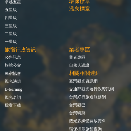
環保標章
卓越五星
溫泉標章
五星級
四星級
三星級
二星級
一星級
旅宿行政資訊
業者專區
公告訊息
業者專區
旅館公會
自然人憑證
相關相關連結
民宿協會
臺灣觀光資訊網
觀光法規
交通部觀光署行政資訊網
E-learning
台灣好行旅遊服務網
觀光名詞
台灣觀巴
檔案下載
台灣騎跡
觀光多媒體開放資料
環保標章旅館查詢