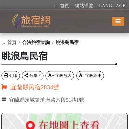
:::
首頁
網站導覽
LANGUAGE
:::
首頁
合法旅宿查詢
眺浪島民宿
眺浪島民宿
列印
分享
+
字級放大
-
字級縮小
宜蘭縣民宿2834號
宜蘭縣頭城鎮濱海路六段51巷1號