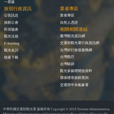
一星級
旅宿行政資訊
業者專區
公告訊息
業者專區
旅館公會
自然人憑證
相關相關連結
民宿協會
臺灣觀光資訊網
觀光法規
交通部觀光署行政資訊網
E-learning
台灣好行旅遊服務網
觀光名詞
台灣觀巴
檔案下載
台灣騎跡
觀光多媒體開放資料
環保標章旅館查詢
交通部中央氣象署
中華民國交通部觀光署 版權所有 Copyright © 2019 Tourism Administration
Ministry of Transportation and Communications Rep. of China(Taiwan). All