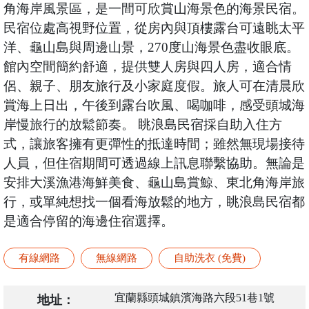
角海岸風景區，是一間可欣賞山海景色的海景民宿。
民宿位處高視野位置，從房內與頂樓露台可遠眺太平
洋、龜山島與周邊山景，270度山海景色盡收眼底。
館內空間簡約舒適，提供雙人房與四人房，適合情
侶、親子、朋友旅行及小家庭度假。旅人可在清晨欣
賞海上日出，午後到露台吹風、喝咖啡，感受頭城海
岸慢旅行的放鬆節奏。 眺浪島民宿採自助入住方
式，讓旅客擁有更彈性的抵達時間；雖然無現場接待
人員，但住宿期間可透過線上訊息聯繫協助。無論是
安排大溪漁港海鮮美食、龜山島賞鯨、東北角海岸旅
行，或單純想找一個看海放鬆的地方，眺浪島民宿都
是適合停留的海邊住宿選擇。
有線網路
無線網路
自助洗衣 (免費)
宜蘭縣頭城鎮濱海路六段51巷1號
地址：