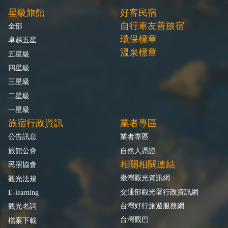
星級旅館
好客民宿
自行車友善旅宿
全部
環保標章
卓越五星
溫泉標章
五星級
四星級
三星級
二星級
一星級
旅宿行政資訊
業者專區
公告訊息
業者專區
旅館公會
自然人憑證
相關相關連結
民宿協會
臺灣觀光資訊網
觀光法規
交通部觀光署行政資訊網
E-learning
台灣好行旅遊服務網
觀光名詞
台灣觀巴
檔案下載