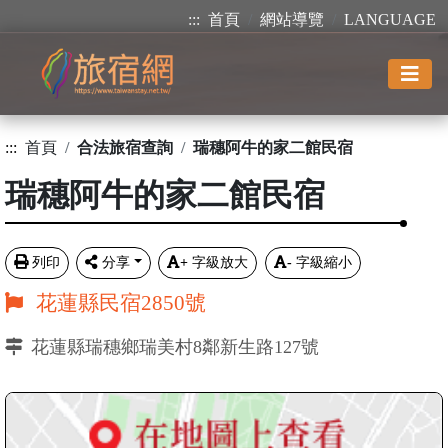
:::
首頁
網站導覽
LANGUAGE
:::
首頁
合法旅宿查詢
瑞穗阿牛的家二館民宿
瑞穗阿牛的家二館民宿
列印
分享
+
字級放大
-
字級縮小
花蓮縣民宿2850號
花蓮縣瑞穗鄉瑞美村8鄰新生路127號