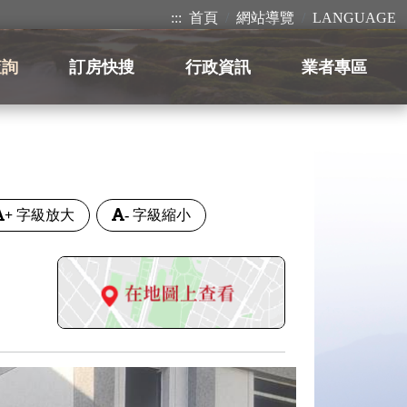
:::
首頁
網站導覽
LANGUAGE
查詢
訂房快搜
行政資訊
業者專區
+
字級放大
-
字級縮小