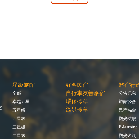
星級旅館
好客民宿
旅宿行
自行車友善旅宿
全部
公告訊息
環保標章
卓越五星
旅館公會
9
溫泉標章
五星級
民宿協會
四星級
觀光法規
三星級
E-learning
二星級
觀光名詞