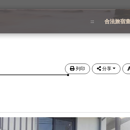
合法旅宿
:::
列印
分享