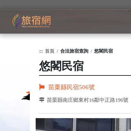
:::
首頁
合法旅宿查詢
悠閣民宿
悠閣民宿
苗栗縣民宿506號
苗栗縣南庄鄉東村16鄰中正路196號