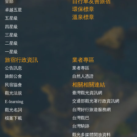
自行車友善旅宿
全部
環保標章
卓越五星
溫泉標章
五星級
四星級
三星級
二星級
一星級
旅宿行政資訊
業者專區
公告訊息
業者專區
旅館公會
自然人憑證
相關相關連結
民宿協會
臺灣觀光資訊網
觀光法規
交通部觀光署行政資訊網
E-learning
台灣好行旅遊服務網
觀光名詞
台灣觀巴
檔案下載
台灣騎跡
觀光多媒體開放資料