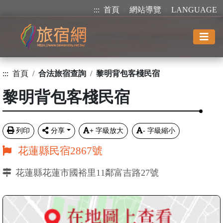
:::
首頁
網站導覽
LANGUAGE
:::
首頁
合法旅宿查詢
黎明背包客棧民宿
黎明背包客棧民宿
列印
分享
+
字級放大
-
字級縮小
花蓮縣民宿2867號
花蓮縣花蓮市國裕里11鄰富吉路27號