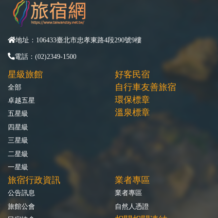
地址：106433臺北市忠孝東路4段290號9樓
電話：(02)2349-1500
星級旅館
好客民宿
自行車友善旅宿
全部
環保標章
卓越五星
溫泉標章
五星級
四星級
三星級
二星級
一星級
旅宿行政資訊
業者專區
公告訊息
業者專區
旅館公會
自然人憑證