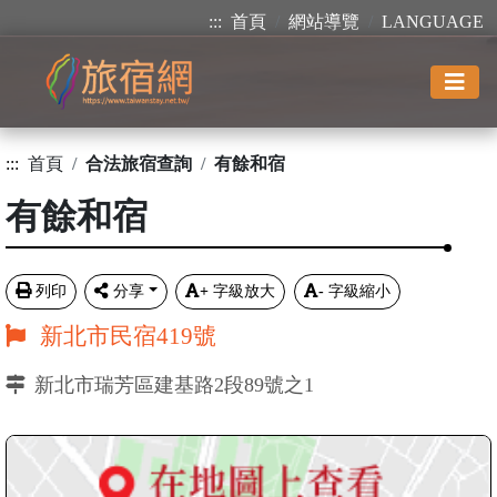
:::
首頁
網站導覽
LANGUAGE
:::
首頁
合法旅宿查詢
有餘和宿
有餘和宿
列印
分享
+
字級放大
-
字級縮小
新北市民宿419號
新北市瑞芳區建基路2段89號之1