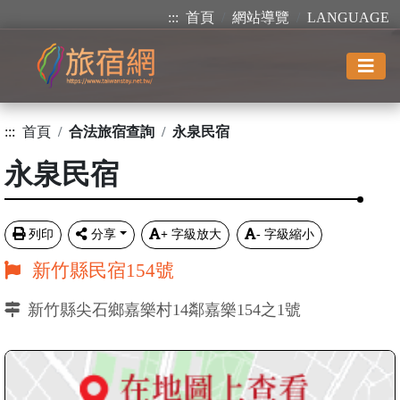
:::
首頁
網站導覽
LANGUAGE
:::
首頁
合法旅宿查詢
永泉民宿
永泉民宿
列印
分享
+
字級放大
-
字級縮小
新竹縣民宿154號
新竹縣尖石鄉嘉樂村14鄰嘉樂154之1號