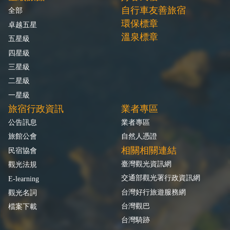
自行車友善旅宿
全部
環保標章
卓越五星
溫泉標章
五星級
四星級
三星級
二星級
一星級
旅宿行政資訊
業者專區
公告訊息
業者專區
旅館公會
自然人憑證
相關相關連結
民宿協會
臺灣觀光資訊網
觀光法規
交通部觀光署行政資訊網
E-learning
台灣好行旅遊服務網
觀光名詞
台灣觀巴
檔案下載
台灣騎跡