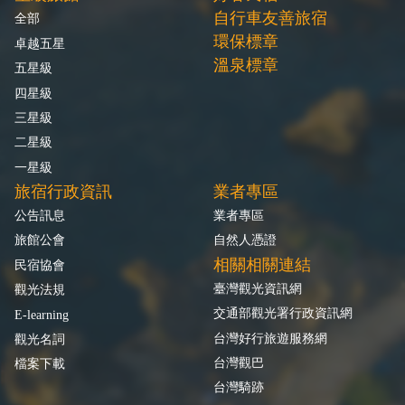
自行車友善旅宿
全部
環保標章
卓越五星
溫泉標章
五星級
四星級
三星級
二星級
一星級
旅宿行政資訊
業者專區
公告訊息
業者專區
旅館公會
自然人憑證
相關相關連結
民宿協會
臺灣觀光資訊網
觀光法規
交通部觀光署行政資訊網
E-learning
台灣好行旅遊服務網
觀光名詞
台灣觀巴
檔案下載
台灣騎跡