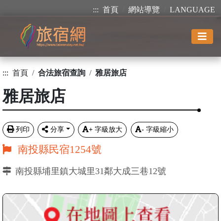
:::
首頁
網站導覽
LANGUAGE
:::
首頁
合法旅宿查詢
雅居旅店
雅居旅店
列印
分享
+
字級放大
-
字級縮小
南投縣民宿1254號
南投縣埔里鎮大城里31鄰大成三巷12號