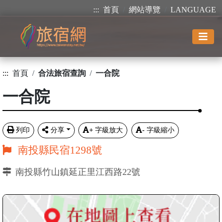
:::
首頁
網站導覽
LANGUAGE
:::
首頁
合法旅宿查詢
一合院
一合院
列印
分享
+
字級放大
-
字級縮小
南投縣民宿1298號
南投縣竹山鎮延正里江西路22號