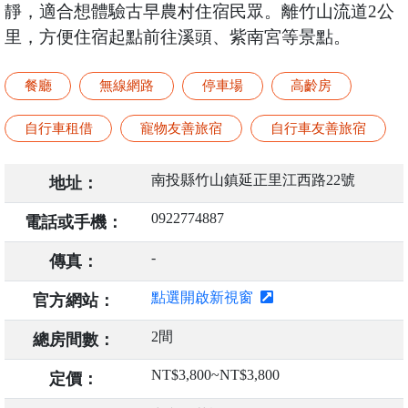
靜，適合想體驗古早農村住宿民眾。離竹山流道2公
里，方便住宿起點前往溪頭、紫南宮等景點。
餐廳
無線網路
停車場
高齡房
自行車租借
寵物友善旅宿
自行車友善旅宿
南投縣竹山鎮延正里江西路22號
地址：
0922774887
電話或手機：
-
傳真：
點選開啟新視窗
官方網站：
2間
總房間數：
NT$3,800~NT$3,800
定價：