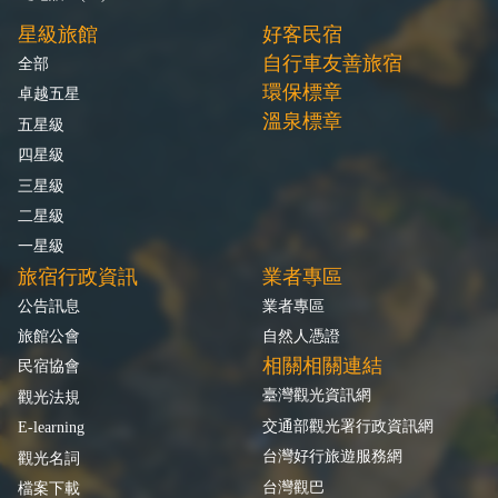
星級旅館
好客民宿
自行車友善旅宿
全部
環保標章
卓越五星
溫泉標章
五星級
四星級
三星級
二星級
一星級
旅宿行政資訊
業者專區
公告訊息
業者專區
旅館公會
自然人憑證
相關相關連結
民宿協會
臺灣觀光資訊網
觀光法規
交通部觀光署行政資訊網
E-learning
台灣好行旅遊服務網
觀光名詞
台灣觀巴
檔案下載