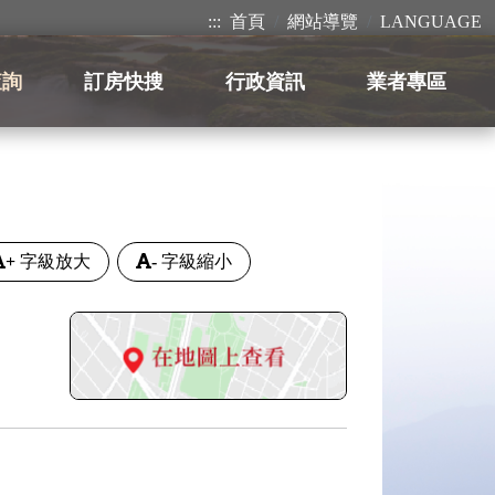
:::
首頁
網站導覽
LANGUAGE
查詢
訂房快搜
行政資訊
業者專區
+
字級放大
-
字級縮小