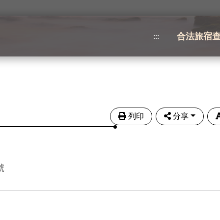
合法旅宿
:::
列印
分享
號