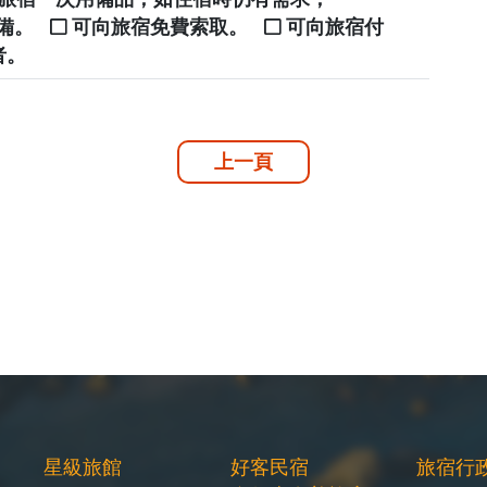
自備。
可向旅宿免費索取。
可向旅宿付
者。
上一頁
星級旅館
好客民宿
旅宿行