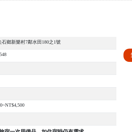
石鄉新樂村7鄰水田180之1號
548
00~NT$4,500
提供旅宿一次用備品，如住宿時仍有需求，