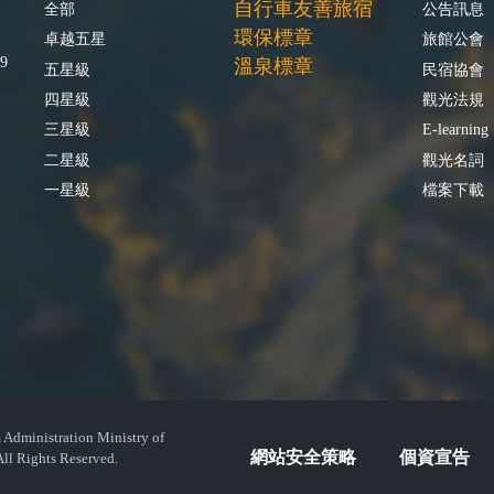
自行車友善旅宿
全部
公告訊息
環保標章
卓越五星
旅館公會
9
溫泉標章
五星級
民宿協會
四星級
觀光法規
三星級
E-learning
二星級
觀光名詞
一星級
檔案下載
istration Ministry of
網站安全策略
個資宣告
ll Rights Reserved.