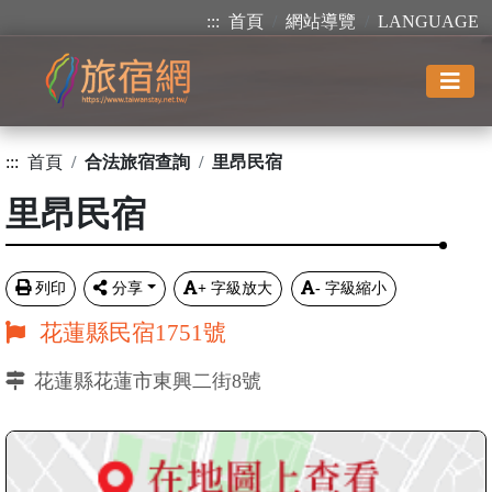
:::
首頁
網站導覽
LANGUAGE
:::
首頁
合法旅宿查詢
里昂民宿
里昂民宿
列印
分享
+
字級放大
-
字級縮小
花蓮縣民宿1751號
花蓮縣花蓮市東興二街8號