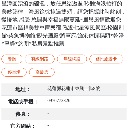
星潭圓滾滾的礫灘，放任思緒遨遊 聆聽海浪拍打的
美妙韻律，海風徐徐掠過雙頰，請您把握此時此刻，
慢慢地 感受 悠閒與幸福無限蔓延~里昂風情歡迎您
花蓮市區精美雙車庫民宿.臨近七星潭風景區/松園別
館/柴魚博物館/觀光酒廠/將軍府/漁港休閒碼頭*乾淨
*寧靜*悠閒*私房景點推薦.
餐廳
有線網路
無線網路
國民旅遊卡
停車場
高齡房
花蓮縣花蓮市東興二街8號
地址：
0976773826
電話或手機：
-
傳真：
-
官方網站：