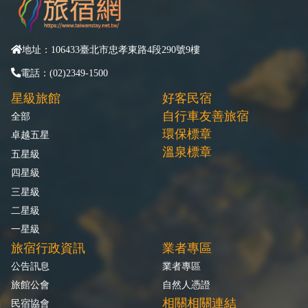
地址：106433臺北市忠孝東路4段290號9樓
電話：(02)2349-1500
星級旅館
好客民宿
自行車友善旅宿
全部
環保標章
卓越五星
溫泉標章
五星級
四星級
三星級
二星級
一星級
旅宿行政資訊
業者專區
公告訊息
業者專區
旅館公會
自然人憑證
相關相關連結
民宿協會