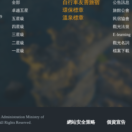
自行車友善旅宿
全部
公告訊息
環保標章
卓越五星
旅館公會
9
溫泉標章
五星級
民宿協會
四星級
觀光法規
三星級
E-learning
二星級
觀光名詞
一星級
檔案下載
istration Ministry of
網站安全策略
個資宣告
ll Rights Reserved.