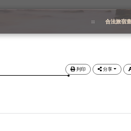
合法旅宿
:::
列印
分享