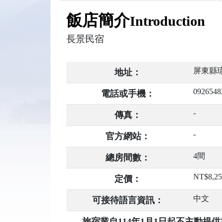
飯店簡介
Introduction
長景民宿
屏東縣
地址：
0926548
電話或手機：
-
傳真：
-
官方網站：
4間
總房間數：
NT$8,2
定價：
中文
可接待語言資訊：
旅宿業自114年1月1日起不主動