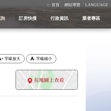
:::
首頁
網站導覽
LANGUAGE
查詢
訂房快搜
行政資訊
業者專區
+
字級放大
-
字級縮小