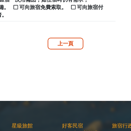
自備。
可向旅宿免費索取。
可向旅宿付
者。
上一頁
星級旅館
好客民宿
旅宿行