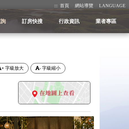
:::
首頁
網站導覽
LANGUAGE
查詢
訂房快搜
行政資訊
業者專區
+
字級放大
-
字級縮小