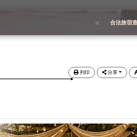
合法旅宿
:::
列印
分享