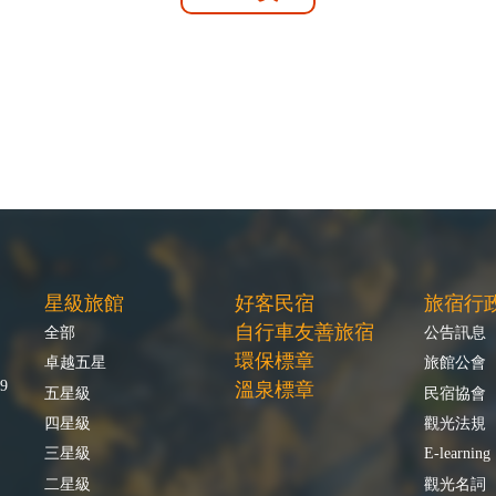
星級旅館
好客民宿
旅宿行
自行車友善旅宿
全部
公告訊息
環保標章
卓越五星
旅館公會
9
溫泉標章
五星級
民宿協會
四星級
觀光法規
三星級
E-learning
二星級
觀光名詞