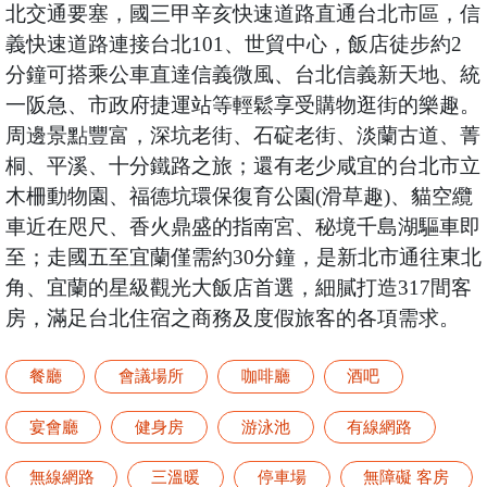
北交通要塞，國三甲辛亥快速道路直通台北市區，信
義快速道路連接台北101、世貿中心，飯店徒步約2
分鐘可搭乘公車直達信義微風、台北信義新天地、統
一阪急、市政府捷運站等輕鬆享受購物逛街的樂趣。
周邊景點豐富，深坑老街、石碇老街、淡蘭古道、菁
桐、平溪、十分鐵路之旅；還有老少咸宜的台北市立
木柵動物園、福德坑環保復育公園(滑草趣)、貓空纜
車近在咫尺、香火鼎盛的指南宮、秘境千島湖驅車即
至；走國五至宜蘭僅需約30分鐘，是新北市通往東北
角、宜蘭的星級觀光大飯店首選，細膩打造317間客
房，滿足台北住宿之商務及度假旅客的各項需求。
餐廳
會議場所
咖啡廳
酒吧
宴會廳
健身房
游泳池
有線網路
無線網路
三溫暖
停車場
無障礙 客房