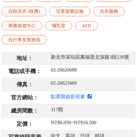
自助洗衣 (收費)
兒童遊樂設施
洗衣服務
商務旅遊中心
哺乳室
AED
自行車友善旅宿
新北市深坑區萬福里北深路3段236號
地址：
02-26620088
電話或手機：
02-26621669
傳真：
點選開啟新視窗
官方網站：
317間
總房間數：
NT$6,050~NT$16,500
定價：
中文、英語、日語、韓語