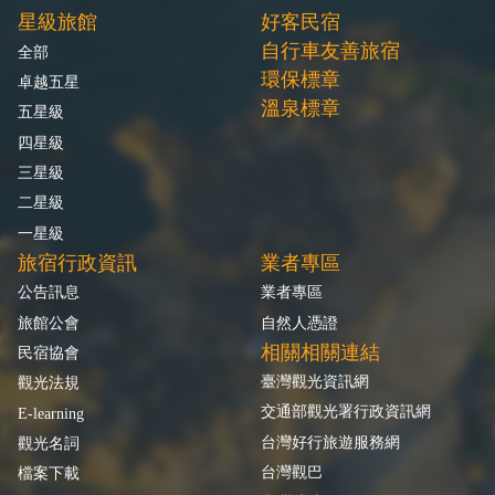
星級旅館
好客民宿
自行車友善旅宿
全部
環保標章
卓越五星
溫泉標章
五星級
四星級
三星級
二星級
一星級
旅宿行政資訊
業者專區
公告訊息
業者專區
旅館公會
自然人憑證
相關相關連結
民宿協會
臺灣觀光資訊網
觀光法規
交通部觀光署行政資訊網
E-learning
台灣好行旅遊服務網
觀光名詞
台灣觀巴
檔案下載