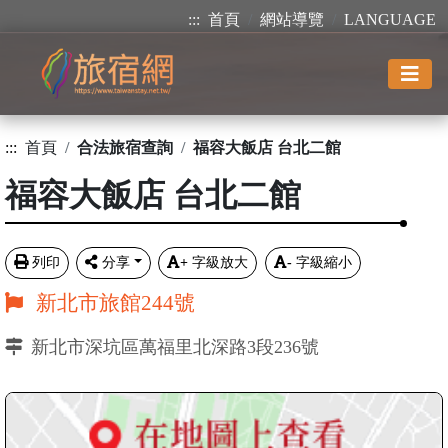
:::
首頁
網站導覽
LANGUAGE
:::
首頁
合法旅宿查詢
福容大飯店 台北二館
福容大飯店 台北二館
列印
分享
+
字級放大
-
字級縮小
新北市旅館244號
新北市深坑區萬福里北深路3段236號