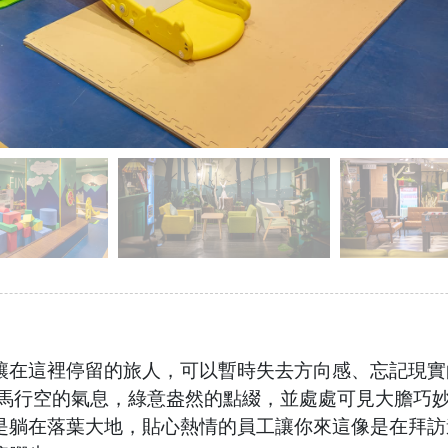
讓在這裡停留的旅人，可以暫時失去方向感、忘記現實
天馬行空的氣息，綠意盎然的點綴，並處處可見大膽巧
是躺在落葉大地，貼心熱情的員工讓你來這像是在拜訪