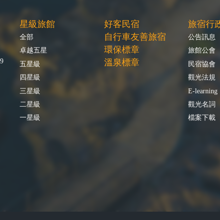
星級旅館
好客民宿
旅宿行
自行車友善旅宿
全部
公告訊息
環保標章
卓越五星
旅館公會
9
溫泉標章
五星級
民宿協會
四星級
觀光法規
三星級
E-learning
二星級
觀光名詞
一星級
檔案下載