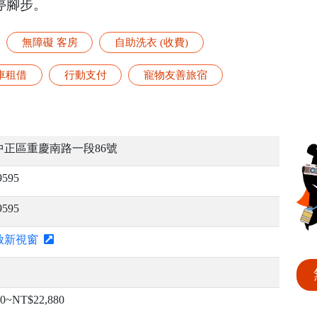
停腳步。
無障礙 客房
自助洗衣 (收費)
車租借
行動支付
寵物友善旅宿
中正區重慶南路一段86號
9595
9595
啟新視窗
0~NT$22,880