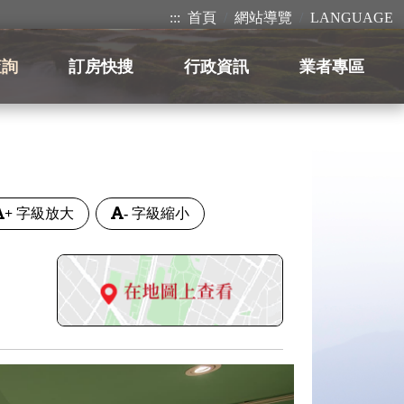
:::
首頁
網站導覽
LANGUAGE
查詢
訂房快搜
行政資訊
業者專區
+
字級放大
-
字級縮小