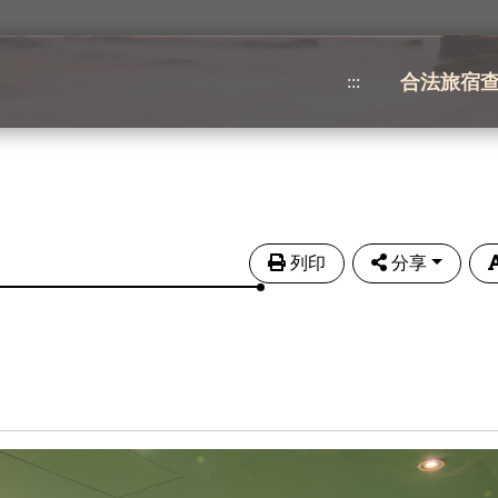
合法旅宿
:::
列印
分享