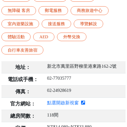
無障礙 客房
郵電服務
商務旅遊中心
室內遊樂設施
接送服務
導覽解說
體驗活動
AED
外幣兌換
自行車友善旅宿
新北市萬里區野柳里港東路162-2號
地址：
02-77035777
電話或手機：
02-24928619
傳真：
點選開啟新視窗
官方網站：
118間
總房間數：
NT$14,080~NT$33,880