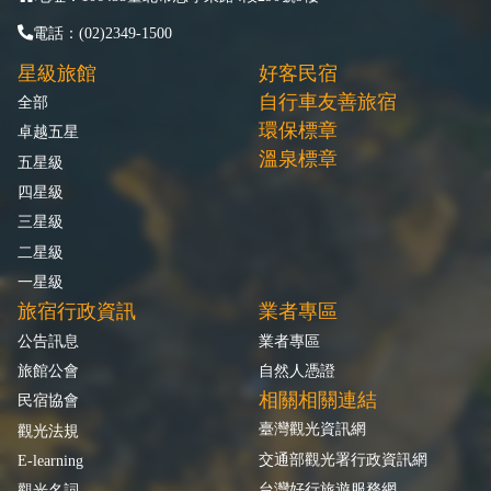
電話：(02)2349-1500
星級旅館
好客民宿
自行車友善旅宿
全部
環保標章
卓越五星
溫泉標章
五星級
四星級
三星級
二星級
一星級
旅宿行政資訊
業者專區
公告訊息
業者專區
旅館公會
自然人憑證
相關相關連結
民宿協會
臺灣觀光資訊網
觀光法規
交通部觀光署行政資訊網
E-learning
台灣好行旅遊服務網
觀光名詞