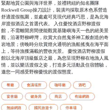
緊鄰地質公園與海洋世界，並禮聘紐約知名團隊
Rockwell Group操刀設計，裝潢均採取原木色系營造
舒適渡假氛圍，並處處可見現代經典巧思，是為北海
岸渡假酒店之首選代表。 入住薆悅酒店野柳渡假
館，不需離開房間便能觀賞基隆嶼海天一色的絕美景
觀，沿著野柳岬灣，欣賞大自然鬼斧神工般創造的奇
岩地景；傍晚時分欣賞燈火通明的漁船搖曳在海平面
上，等待漁獲滿載的豐收光景。 薆悅酒店野柳渡假
館以北海岸頂級飯店之最，為您呈現野柳在地漁人風
情，並以樂活渡假之姿，打造多元活動及住宿體驗，
邀您一同感受野柳薆悅的渡假態度。
餐廳
會議場所
咖啡廳
酒吧
宴會廳
健身房
商店
有線網路
無線網路
國民旅遊卡
停車場