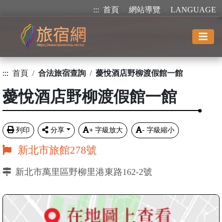
:::
首頁
網站導覽
LANGUAGE
:::
首頁
合法旅宿查詢
薆悅酒店野柳渡假館一館
薆悅酒店野柳渡假館一館
列印
分享
+
字級放大
-
字級縮小
新北市旅館278號
新北市萬里區野柳里港東路162-2號