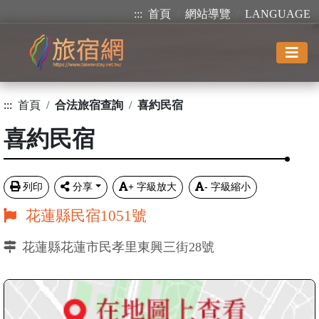
:::
首頁
網站導覽
LANGUAGE
:::
首頁
合法旅宿查詢
喜約民宿
喜約民宿
列印
分享
+
字級放大
-
字級縮小
花蓮縣民宿1051號
花蓮縣花蓮市民孝里東興三街28號