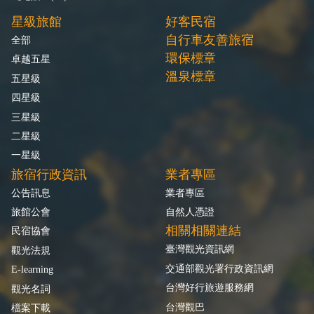
星級旅館
好客民宿
自行車友善旅宿
全部
環保標章
卓越五星
溫泉標章
五星級
四星級
三星級
二星級
一星級
旅宿行政資訊
業者專區
公告訊息
業者專區
旅館公會
自然人憑證
相關相關連結
民宿協會
臺灣觀光資訊網
觀光法規
交通部觀光署行政資訊網
E-learning
台灣好行旅遊服務網
觀光名詞
台灣觀巴
檔案下載