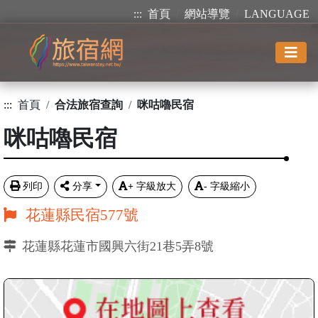
:::
首頁
網站導覽
LANGUAGE
:::
首頁
合法旅宿查詢
咪咕嚕民宿
咪咕嚕民宿
列印
分享
+
字級放大
-
字級縮小
花蓮縣民宿577號
花蓮縣花蓮市國興六街21巷5弄8號