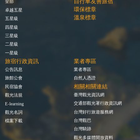
自行車友善旅宿
全部
環保標章
卓越五星
溫泉標章
五星級
四星級
三星級
二星級
一星級
旅宿行政資訊
業者專區
公告訊息
業者專區
旅館公會
自然人憑證
相關相關連結
民宿協會
臺灣觀光資訊網
觀光法規
交通部觀光署行政資訊網
E-learning
台灣好行旅遊服務網
觀光名詞
台灣觀巴
檔案下載
台灣騎跡
觀光多媒體開放資料