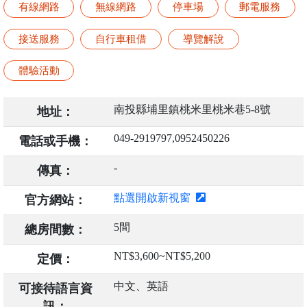
有線網路
無線網路
停車場
郵電服務
接送服務
自行車租借
導覽解說
體驗活動
南投縣埔里鎮桃米里桃米巷5-8號
地址：
049-2919797,0952450226
電話或手機：
-
傳真：
點選開啟新視窗
官方網站：
5間
總房間數：
NT$3,600~NT$5,200
定價：
中文、英語
可接待語言資
訊：