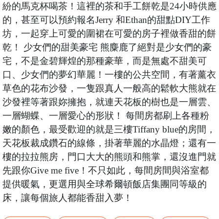
紛的馬克杯喝茶！這裡的茶和手工餅乾是24小時供應
的，甚至可以預約報名Jerry 和Ethan的甜點DIY工作
坊，一起穿上可愛的圍裙在可愛的房子裡做香甜的餅
乾！ 少女們的甜美豪宅 熊麋鹿了絕對是少女們的豪
宅，不是金碧輝煌的那種豪華，而是無處不甜美可
口、少女們的夢幻華麗！一樓的公共空間，有著薰衣
草色的花布沙發，一隻跟真人一般高的鬆軟大熊就在
沙發裡等著跟妳擁抱，就連天花板的樹也是一層雲、
一層蝴蝶、一層愛心的形狀！ 每間房都刷上各種粉
嫩的顏色，最受歡迎的就是三樓Tiffany blue的房間，
天花板裁成鑽石的線條，掛著華麗的水晶燈；還有一
樓的拉拉熊房，門口大大的熊頭和熊掌，還沒進門就
先跟你Give me five！不只如此，每間房間與浴室都
提供暖氣，更選用與全球希爾頓飯店集團同等級的
床，讓每個旅人都能香甜入夢！