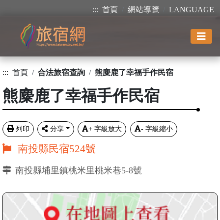
:::
首頁
網站導覽
LANGUAGE
:::
首頁
合法旅宿查詢
熊麋鹿了幸福手作民宿
熊麋鹿了幸福手作民宿
列印
分享
+
字級放大
-
字級縮小
南投縣民宿524號
南投縣埔里鎮桃米里桃米巷5-8號