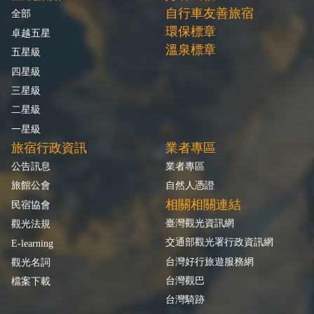
自行車友善旅宿
全部
環保標章
卓越五星
溫泉標章
五星級
四星級
三星級
二星級
一星級
旅宿行政資訊
業者專區
公告訊息
業者專區
旅館公會
自然人憑證
相關相關連結
民宿協會
臺灣觀光資訊網
觀光法規
交通部觀光署行政資訊網
E-learning
台灣好行旅遊服務網
觀光名詞
台灣觀巴
檔案下載
台灣騎跡