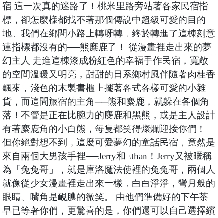
宿 這一次真的迷路了！桃米里路旁站著各家民宿指
標，卻怎麼樣都找不著那個傳說中超級可愛的目的
地。我們在鄉間小路上轉呀轉，終於轉進了這棟刻意
連指標都沒有的──熊糜鹿了！ 從漫畫裡走出來的夢
幻主人 走進這棟漆成粉紅色的幸福手作民宿，寬敞
的空間溫暖又明亮，甜甜的日系鄉村風伴隨著肉桂香
飄來，淺色的木製書櫃上擺著各式各樣可愛的小雜
貨，而這間旅宿的主角──熊和麋鹿，就躲在各個角
落！不管是正在比腕力的麋鹿和黑熊，或是主人設計
有著麋鹿角的小白熊，每隻都笑得燦爛迎接你們！
但你絕對想不到，這麼可愛夢幻的童話民宿，竟然是
來自兩個大男孩手裡──Jerry和Ethan！Jerry又被暱稱
為「兔兔哥」，就是庫洛魔法使裡的兔兔哥，兩個人
就像從少女漫畫裡走出來一樣，白白淨淨，彎月般的
眼睛、嘴角是靦腆的微笑。 由他們準備好的下午茶
早已等著你們，更驚喜的是，你們還可以自己選擇繽