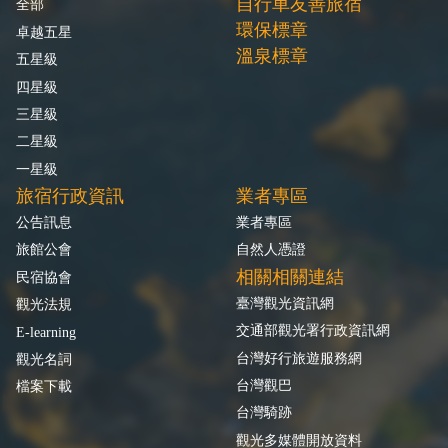
自行車友善旅宿
全部
環保標章
卓越五星
溫泉標章
五星級
四星級
三星級
二星級
一星級
旅宿行政資訊
業者專區
公告訊息
業者專區
旅館公會
自然人憑證
相關相關連結
民宿協會
臺灣觀光資訊網
觀光法規
交通部觀光署行政資訊網
E-learning
台灣好行旅遊服務網
觀光名詞
台灣觀巴
檔案下載
台灣騎跡
觀光多媒體開放資料