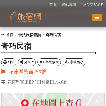
:::
首頁
網站導覽
LANGUAGE
:::
首頁
合法旅宿查詢
奇巧民宿
奇巧民宿
列印
分享
+
字級放大
-
字級縮小
花蓮縣民宿256號
花蓮縣富里鄉竹田村富田39-3號