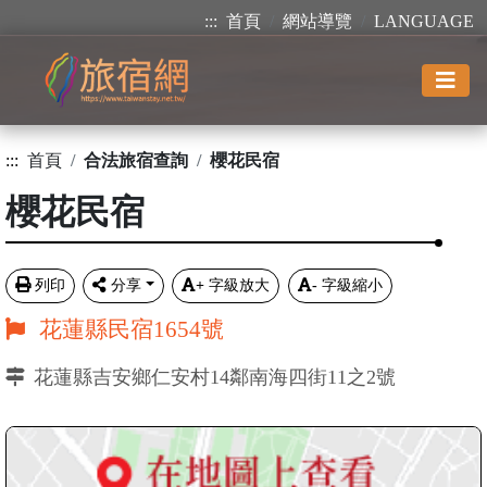
:::
首頁
網站導覽
LANGUAGE
:::
首頁
合法旅宿查詢
櫻花民宿
櫻花民宿
列印
分享
+
字級放大
-
字級縮小
花蓮縣民宿1654號
花蓮縣吉安鄉仁安村14鄰南海四街11之2號