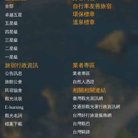
自行車友善旅宿
全部
環保標章
卓越五星
溫泉標章
五星級
四星級
三星級
二星級
一星級
旅宿行政資訊
業者專區
公告訊息
業者專區
旅館公會
自然人憑證
相關相關連結
民宿協會
臺灣觀光資訊網
觀光法規
交通部觀光署行政資訊網
E-learning
台灣好行旅遊服務網
觀光名詞
台灣觀巴
檔案下載
台灣騎跡