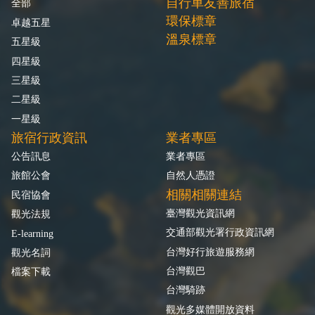
自行車友善旅宿
全部
環保標章
卓越五星
溫泉標章
五星級
四星級
三星級
二星級
一星級
旅宿行政資訊
業者專區
公告訊息
業者專區
旅館公會
自然人憑證
相關相關連結
民宿協會
臺灣觀光資訊網
觀光法規
交通部觀光署行政資訊網
E-learning
台灣好行旅遊服務網
觀光名詞
台灣觀巴
檔案下載
台灣騎跡
觀光多媒體開放資料