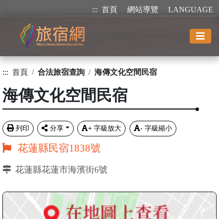
:::
首頁
網站導覽
LANGUAGE
:::
首頁
合法旅宿查詢
海傳文化空間民宿
海傳文化空間民宿
列印
分享
+
字級放大
-
字級縮小
花蓮縣民宿1838號
花蓮縣花蓮市海濱街6號