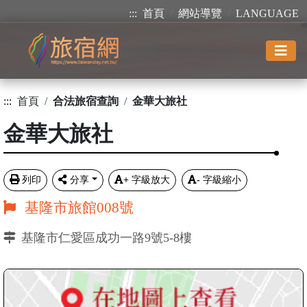
:::
首頁
網站導覽
LANGUAGE
:::
首頁
合法旅宿查詢
金華大旅社
金華大旅社
列印
分享
+
字級放大
-
字級縮小
基隆市旅館008號
基隆市仁愛區成功一路9號5-8樓