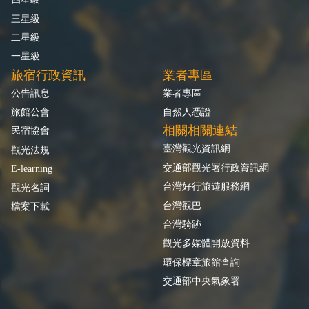
三星級
二星級
一星級
旅宿行政資訊
業者專區
公告訊息
業者專區
旅館公會
自然人憑證
相關相關連結
民宿協會
臺灣觀光資訊網
觀光法規
交通部觀光署行政資訊網
E-learning
台灣好行旅遊服務網
觀光名詞
台灣觀巴
檔案下載
台灣騎跡
觀光多媒體開放資料
環保標章旅館查詢
交通部中央氣象署