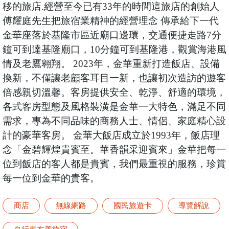
移的旅店.經營至今已有33年的時間這旅店的創始人
傅耀庭先生把旅宿業精神的經營理念 傳承給下一代
金華座落於基隆市區近廟口邊環，交通便捷走路7分
鐘可到達基隆廟口，10分鐘可到基隆港，觀賞海港風
情及老鷹翱翔。 2023年，金華重新打造飯店、設備
換新，不僅讓老顧客耳目一新，也讓初次造訪的遊客
倍感親切溫馨。客房提供安全、乾淨、舒適的環境，
各式客房型態及風格裝潢是金華一大特色，滿足不同
需求，專為不同品味的商務人士、情侶、家庭精心設
計的豪華客房。 金華大飯店成立於1993年，飯店理
念「金碧輝煌貴賓至。華香韻采迎賓來」金華把每一
位到飯店的客人都是貴賓，我們最重視的服務，珍賞
每一位到金華的貴客。
商店
無線網路
國民旅遊卡
導覽解說