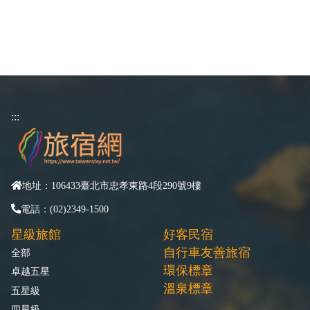
:::
地址：106433臺北市忠孝東路4段290號9樓
電話：(02)2349-1500
星級旅館
好客民宿
自行車友善旅宿
全部
環保標章
卓越五星
溫泉標章
五星級
四星級