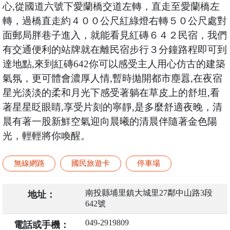
心,從國道六號下愛蘭橋交道左轉，直走至愛蘭橋左
轉，過橋直走約４００公尺紅綠燈右轉５０公尺處對
面郵局胖巷子進入，就能看見紅磚６４２民宿，我們
有交通便利的站牌就在離民宿步行３分鐘路程即可到
達地點,來到紅磚642你可以感受主人用心仿古的建築
氣氛，更可體會濃厚人情,暫時拋開都市塵囂,在夜宿
星光淡淡的柔和月光下感受著躺在草皮上的舒坦,看
著星星眨眼睛,享受片刻的寧靜,是多麼舒適夜晚，清
晨有著一股新鮮空氣迎向晨曦的清晨伴隨著金色陽
光，輕輕將你喚醒。
無線網路
國民旅遊卡
停車場
南投縣埔里鎮大城里27鄰中山路3段
地址：
642號
049-2919809
電話或手機：