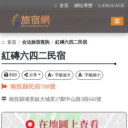
:::
首頁
網站導覽
LANGUAGE
:::
首頁
合法旅宿查詢
紅磚六四二民宿
紅磚六四二民宿
列印
分享
+
字級放大
-
字級縮小
南投縣民宿708號
南投縣埔里鎮大城里27鄰中山路3段642號