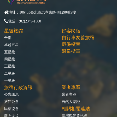
地址：106433臺北市忠孝東路4段290號9樓
電話：(02)2349-1500
星級旅館
好客民宿
自行車友善旅宿
全部
環保標章
卓越五星
溫泉標章
五星級
四星級
三星級
二星級
一星級
旅宿行政資訊
業者專區
公告訊息
業者專區
旅館公會
自然人憑證
相關相關連結
民宿協會
臺灣觀光資訊網
觀光法規