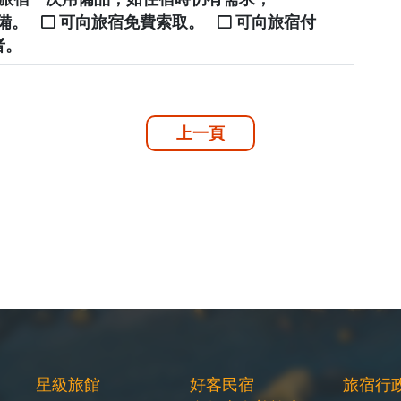
自備。
可向旅宿免費索取。
可向旅宿付
者。
上一頁
星級旅館
好客民宿
旅宿行