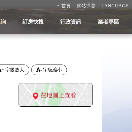
:::
首頁
網站導覽
LANGUAGE
查詢
訂房快搜
行政資訊
業者專區
+
字級放大
-
字級縮小