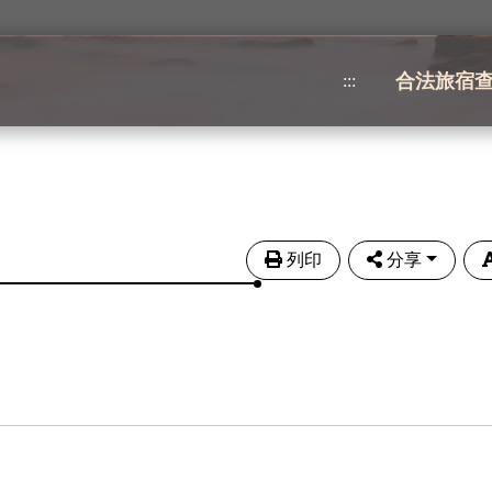
合法旅宿
:::
列印
分享