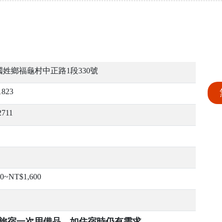
姓鄉福龜村中正路1段330號
1823
2711
00~NT$1,600
提供旅宿一次用備品，如住宿時仍有需求，