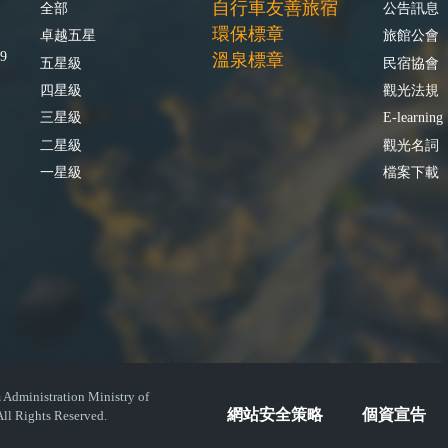
自行車友善旅宿
全部
公告訊息
環保標章
卓越五星
旅館公會
9
溫泉標章
五星級
民宿協會
四星級
觀光法規
三星級
E-learning
二星級
觀光名詞
一星級
檔案下載
istration Ministry of
網站安全策略
個資宣告
ll Rights Reserved.