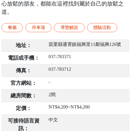
心放鬆的朋友，都能在這裡找到屬於自己的放鬆之
道。
餐廳
停車場
導覽解說
體驗活動
苗栗縣通霄鎮福興里11鄰福興126號
地址：
037-783371
電話或手機：
037-783712
傳真：
-
官方網站：
2間
總房間數：
NT$4,200~NT$4,200
定價：
中文
可接待語言資
訊：