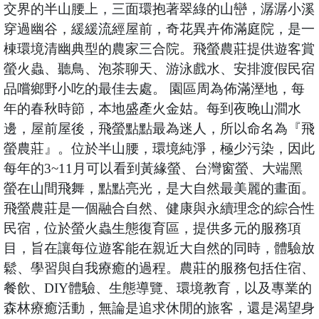
交界的半山腰上，三面環抱著翠綠的山巒，潺潺小溪
穿過幽谷，緩緩流經屋前，奇花異卉佈滿庭院，是一
棟環境清幽典型的農家三合院。飛螢農莊提供遊客賞
螢火蟲、聽鳥、泡茶聊天、游泳戲水、安排渡假民宿
品嚐鄉野小吃的最佳去處。 園區周為佈滿溼地，每
年的春秋時節，本地盛產火金姑。每到夜晚山澗水
邊，屋前屋後，飛螢點點最為迷人，所以命名為『飛
螢農莊』。位於半山腰，環境純淨，極少污染，因此
每年的3~11月可以看到黃緣螢、台灣窗螢、大端黑
螢在山間飛舞，點點亮光，是大自然最美麗的畫面。
飛螢農莊是一個融合自然、健康與永續理念的綜合性
民宿，位於螢火蟲生態復育區，提供多元的服務項
目，旨在讓每位遊客能在親近大自然的同時，體驗放
鬆、學習與自我療癒的過程。農莊的服務包括住宿、
餐飲、DIY體驗、生態導覽、環境教育，以及專業的
森林療癒活動，無論是追求休閒的旅客，還是渴望身