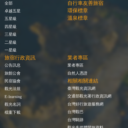
自行車友善旅宿
全部
環保標章
卓越五星
溫泉標章
五星級
四星級
三星級
二星級
一星級
旅宿行政資訊
業者專區
公告訊息
業者專區
旅館公會
自然人憑證
相關相關連結
民宿協會
臺灣觀光資訊網
觀光法規
交通部觀光署行政資訊網
E-learning
台灣好行旅遊服務網
觀光名詞
台灣觀巴
檔案下載
台灣騎跡
觀光多媒體開放資料