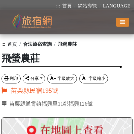
:::
首頁
網站導覽
LANGUAGE
:::
首頁
合法旅宿查詢
飛螢農莊
飛螢農莊
列印
分享
+
字級放大
-
字級縮小
苗栗縣民宿195號
苗栗縣通霄鎮福興里11鄰福興126號