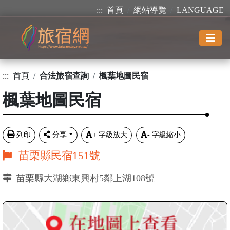
:::
首頁
網站導覽
LANGUAGE
:::
首頁
合法旅宿查詢
楓葉地圖民宿
楓葉地圖民宿
列印
分享
+
字級放大
-
字級縮小
苗栗縣民宿151號
苗栗縣大湖鄉東興村5鄰上湖108號