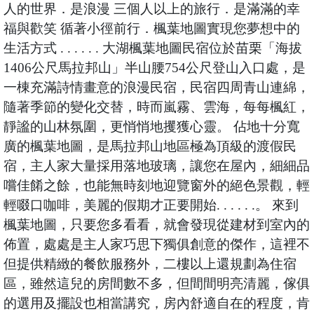
人的世界．是浪漫 三個人以上的旅行．是滿滿的幸
福與歡笑 循著小徑前行．楓葉地圖實現您夢想中的
生活方式 . . . . . . 大湖楓葉地圖民宿位於苗栗「海拔
1406公尺馬拉邦山」半山腰754公尺登山入口處，是
一棟充滿詩情畫意的浪漫民宿，民宿四周青山連綿，
隨著季節的變化交替，時而嵐霧、雲海，每每楓紅，
靜謐的山林氛圍，更悄悄地攫獲心靈。 佔地十分寬
廣的楓葉地圖，是馬拉邦山地區極為頂級的渡假民
宿，主人家大量採用落地玻璃，讓您在屋內，細細品
嚐佳餚之餘，也能無時刻地迎覽窗外的絕色景觀，輕
輕啜口咖啡，美麗的假期才正要開始. . . . . .。 來到
楓葉地圖，只要您多看看，就會發現從建材到室內的
佈置，處處是主人家巧思下獨俱創意的傑作，這裡不
但提供精緻的餐飲服務外，二樓以上還規劃為住宿
區，雖然這兒的房間數不多，但間間明亮清麗，傢俱
的選用及擺設也相當講究，房內舒適自在的程度，肯