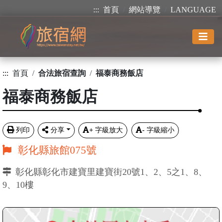
:::
首頁
網站導覽
LANGUAGE
:::
首頁
合法旅宿查詢
福泰商務飯店
福泰商務飯店
列印
分享
+
字級放大
-
字級縮小
彰化縣旅館075號
彰化縣彰化市建寶里建寶街20號1、2、5之1、8、
9、10樓