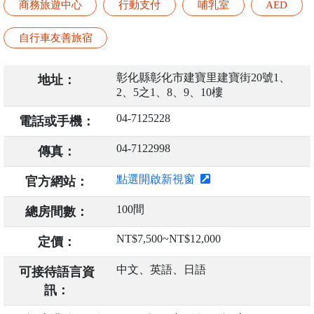
商務旅遊中心
行動支付
哺乳室
AED
自行車友善旅宿
彰化縣彰化市建寶里建寶街20號1、
地址：
2、5之1、8、9、10樓
04-7125228
電話或手機：
04-7122998
傳真：
點選開啟新視窗
官方網站：
100間
總房間數：
NT$7,500~NT$12,000
定價：
中文、英語、日語
可接待語言資
訊：