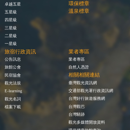
環保標章
卓越五星
溫泉標章
五星級
四星級
三星級
二星級
一星級
旅宿行政資訊
業者專區
公告訊息
業者專區
旅館公會
自然人憑證
相關相關連結
民宿協會
臺灣觀光資訊網
觀光法規
交通部觀光署行政資訊網
E-learning
台灣好行旅遊服務網
觀光名詞
台灣觀巴
檔案下載
台灣騎跡
觀光多媒體開放資料